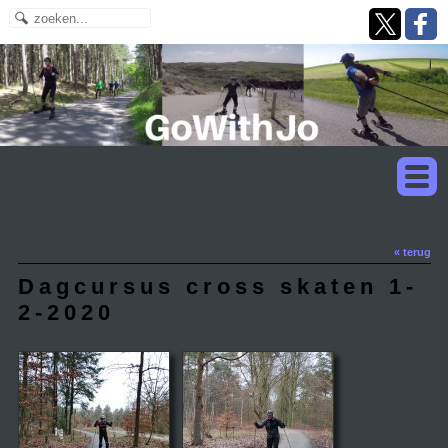
« terug
Dagcursus cross skaten 1-
2-2020